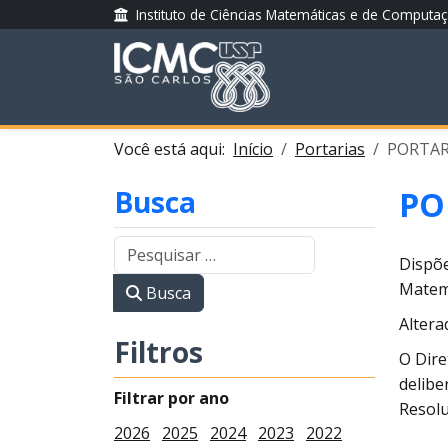
Instituto de Ciências Matemáticas e de Computa
Você está aqui:
Início
Portarias
PORTARI
Busca
PO
Dispõe
Matem
Busca
Altera
Filtros
O Dire
delibe
Filtrar por ano
Resolu
2026
2025
2024
2023
2022