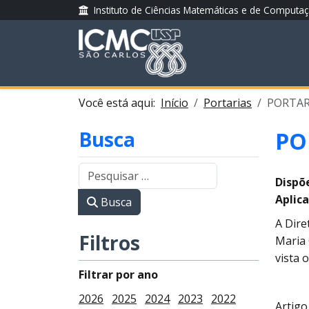
Instituto de Ciências Matemáticas e de Computa
Você está aqui:
Início
Portarias
PORTARI
Busca
PO
Dispõ
Aplica
Busca
A Dire
Filtros
Maria 
vista 
Filtrar por ano
2026
2025
2024
2023
2022
Artigo