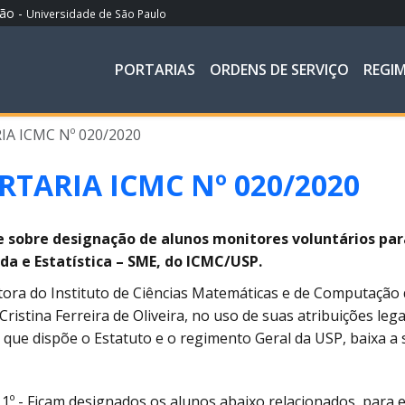
ção -
Universidade de São Paulo
PORTARIAS
ORDENS DE SERVIÇO
REGI
A ICMC Nº 020/2020
RTARIA ICMC Nº 020/2020
e sobre designação de alunos monitores voluntários p
da e Estatística – SME, do ICMC/USP.
tora do Instituto de Ciências Matemáticas e de Computação 
Cristina Ferreira de Oliveira, no uso de suas atribuições leg
o que dispõe o Estatuto e o regimento Geral da USP, baixa a 
 1º - Ficam designados os alunos abaixo relacionados, para