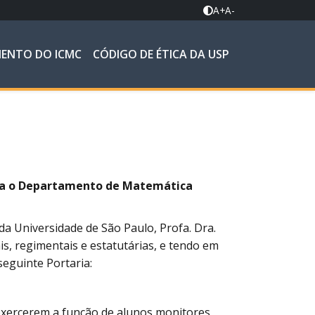
A+
A-
MENTO DO ICMC
CÓDIGO DE ÉTICA DA USP
ara o Departamento de Matemática
da Universidade de São Paulo, Profa. Dra.
ais, regimentais e estatutárias, e tendo em
seguinte Portaria:
 exercerem a função de alunos monitores