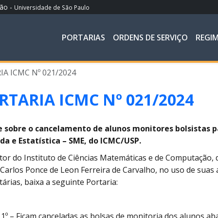
ção -
Universidade de São Paulo
PORTARIAS
ORDENS DE SERVIÇO
REGI
A ICMC Nº 021/2024
RTARIA ICMC Nº 021/2024
e sobre o cancelamento de alunos monitores bolsistas
da e Estatística – SME, do ICMC/USP.
tor do Instituto de Ciências Matemáticas e de Computação, d
Carlos Ponce de Leon Ferreira de Carvalho, no uso de suas a
tárias, baixa a seguinte Portaria:
 1º – Ficam canceladas as bolsas de monitoria dos alunos ab