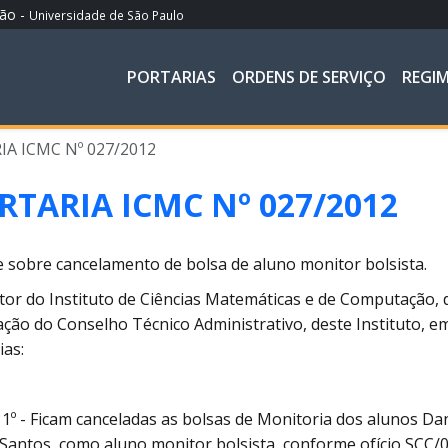
ção -
Universidade de São Paulo
PORTARIAS
ORDENS DE SERVIÇO
REGI
A ICMC Nº 027/2012
RTARIA ICMC Nº 027/2012
 sobre cancelamento de bolsa de aluno monitor bolsista.
tor do Instituto de Ciências Matemáticas e de Computação,
ção do Conselho Técnico Administrativo, deste Instituto, e
ias:
 1º - Ficam canceladas as bolsas de Monitoria dos alunos Da
Santos, como aluno monitor bolsista, conforme ofício SCC/07