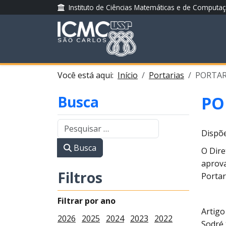
Instituto de Ciências Matemáticas e de Computa
Você está aqui:
Início
Portarias
PORTARI
Busca
PO
Dispõe
Busca
O Dire
aprova
Filtros
Portar
Filtrar por ano
Artigo
2026
2025
2024
2023
2022
Sodré 