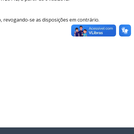
ão, revogando-se as disposições em contrário.