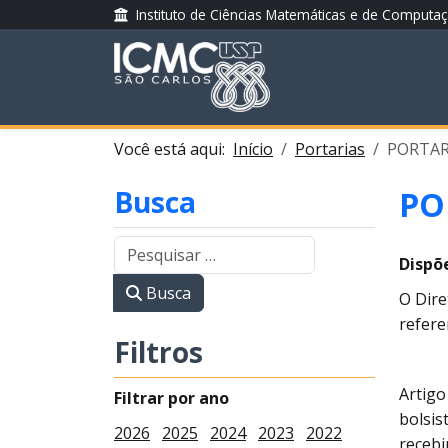
Instituto de Ciências Matemáticas e de Computa
Você está aqui:
Início
Portarias
PORTARI
Busca
PO
Dispõ
Busca
O Dire
refere
Filtros
Artigo
Filtrar por ano
bolsis
2026
2025
2024
2023
2022
recebi