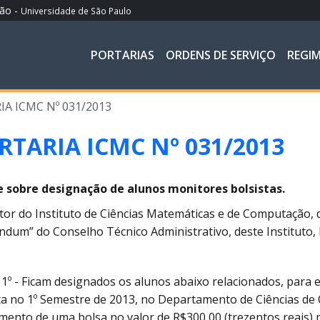
ção -
Universidade de São Paulo
PORTARIAS
ORDENS DE SERVIÇO
REGI
A ICMC Nº 031/2013
RTARIA ICMC Nº 031/2013
e sobre designação de alunos monitores bolsistas.
tor do Instituto de Ciências Matemáticas e de Computação, 
ndum” do Conselho Técnico Administrativo, deste Instituto, 
 1º - Ficam designados os alunos abaixo relacionados, para
ta no 1º Semestre de 2013, no Departamento de Ciências de 
mento de uma bolsa no valor de R$300,00 (trezentos reais) m