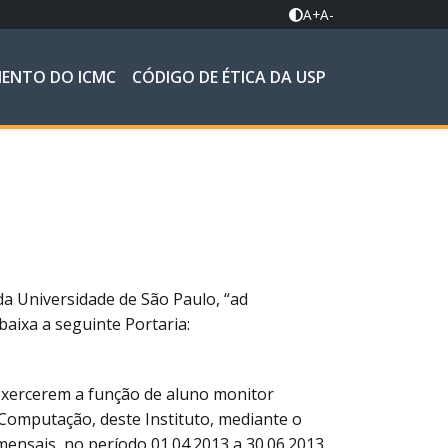
A+
A-
MENTO DO ICMC
CÓDIGO DE ÉTICA DA USP
da Universidade de São Paulo, “ad
baixa a seguinte Portaria:
 exercerem a função de aluno monitor
Computação, deste Instituto, mediante o
ensais, no período 01.04.2013 a 30.06.2013.