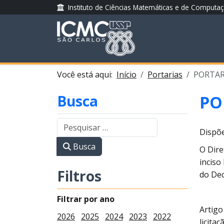
Instituto de Ciências Matemáticas e de Computa
Você está aqui:
Início
Portarias
PORTARI
Busca
PO
Dispõe
Busca
O Dire
inciso
Filtros
do Dec
Filtrar por ano
Artigo
2026
2025
2024
2023
2022
licita