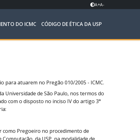
A+
A-
MENTO DO ICMC
CÓDIGO DE ÉTICA DA USP
oio para atuarem no Pregão 010/2005 - ICMC.
da Universidade de São Paulo, nos termos do
ado com o disposto no inciso IV do artigo 3°
ia:
uar como Pregoeiro no procedimento de
 de Computação, da USP, na modalidade de