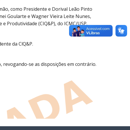
Simão, como Presidente e Dorival Leão Pinto
inei Goularte e Wagner Vieira Leite Nunes,
 e Produtividade (CIQ&P), do ICMC/USP.
idente da ClQ&P.
ão, revogando-se as disposições em contrário.