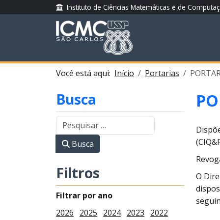
Instituto de Ciências Matemáticas e de Computa
Você está aqui:
Início
Portarias
PORTARI
Busca
PO
Dispõe
(CIQ&P
Busca
Revog
Filtros
O Dire
dispos
Filtrar por ano
seguin
2026
2025
2024
2023
2022