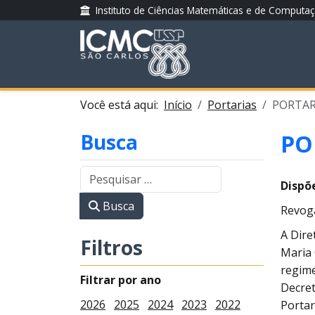
Instituto de Ciências Matemáticas e de Computa
Você está aqui:
Início
Portarias
PORTARI
Busca
PO
Dispõ
Busca
Revog
A Dire
Filtros
Maria 
regime
Filtrar por ano
Decret
2026
2025
2024
2023
2022
Portar