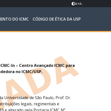
A+
A-
MENTO DO ICMC
CÓDIGO DE ÉTICA DA USP
 ICMC-In – Centro Avançado ICMC para
ndedora no ICMC/USP.
a Universidade de São Paulo, Prof. Dr.
tribuições legais, regimentais e
19 e alterado pela Portaria ICMC Nº