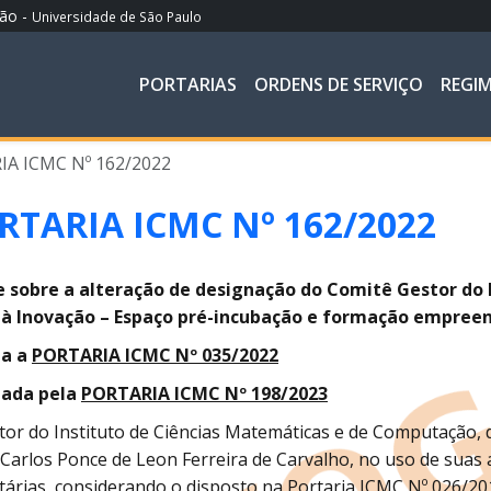
ção -
Universidade de São Paulo
PORTARIAS
ORDENS DE SERVIÇO
REGI
A ICMC Nº 162/2022
RTARIA ICMC Nº 162/2022
e sobre a alteração de designação do Comitê Gestor do
 à Inovação – Espaço pré-incubação e formação empree
a a
PORTARIA ICMC Nº 035/2022
ada pela
PORTARIA ICMC Nº 198/2023
tor do Instituto de Ciências Matemáticas e de Computação, d
Carlos Ponce de Leon Ferreira de Carvalho, no uso de suas a
tárias, considerando o disposto na Portaria ICMC Nº 026/20