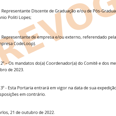
 Representante Discente de Graduação e/ou de Pós-Graduaçã
nio Politi Lopes;
 Representante de empresa e/ou externo, referendado pela 
mpresa CodeLoop).
 2º – Os mandatos do(a) Coordenador(a) do Comitê e dos m
bro de 2023.
 3º - Esta Portaria entrará em vigor na data de sua expediç
isposições em contrário.
rlos, 21 de outubro de 2022.