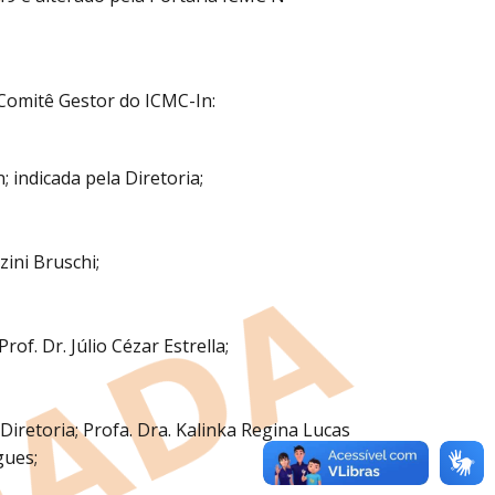
Comitê Gestor do ICMC-In:
 indicada pela Diretoria;
ini Bruschi;
of. Dr. Júlio Cézar Estrella;
iretoria; Profa. Dra. Kalinka Regina Lucas
gues;