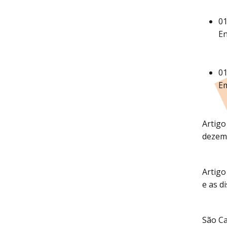
01
En
01
E
Artigo
dezem
Artigo
e as d
São Ca