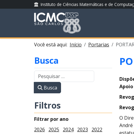
Instituto de Ciências Matemáticas e de Computa
Você está aqui:
Início
Portarias
PORTARI
Busca
PO
Dispõ
Apoio
Busca
Revog
Filtros
Revog
O Dire
Filtrar por ano
André 
2026
2025
2024
2023
2022
estatu