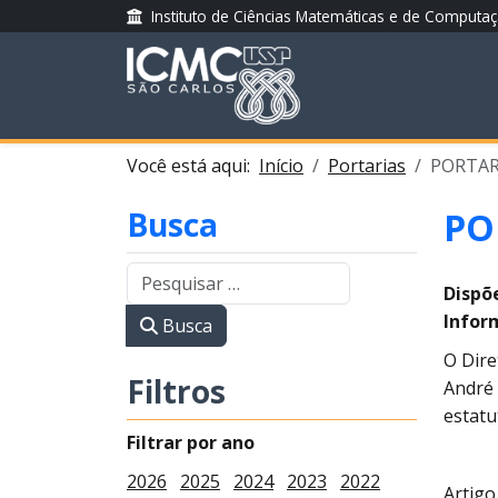
Instituto de Ciências Matemáticas e de Computa
Você está aqui:
Início
Portarias
PORTARI
Busca
PO
Dispõ
Infor
Busca
O Dire
Filtros
André 
estatu
Filtrar por ano
2026
2025
2024
2023
2022
Artigo