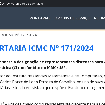
ção -
Universidade de São Paulo
PORTARIAS
ORDENS DE SERVIÇO
REGI
A ICMC Nº 171/2024
RTARIA ICMC Nº 171/2024
e sobre a designação de representantes discentes para
mática (CI), no âmbito do ICMC/USP.
tor do Instituto de Ciências Matemáticas e de Computação, d
Carlos Ponce de Leon Ferreira de Carvalho, no uso de suas a
tárias, e tendo em vista o que dispõe o Estatuto e o regimen
 1º – Fica designado como representante discente para a Co