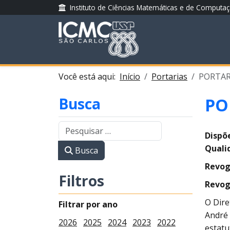
Instituto de Ciências Matemáticas e de Computa
Você está aqui:
Início
Portarias
PORTARI
Busca
PO
Dispõ
Quali
Busca
Revog
Filtros
Revog
O Dire
Filtrar por ano
André 
2026
2025
2024
2023
2022
estatu