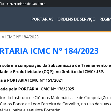
ção -
Universidade de São Paulo
PORTARIAS
ORDENS DE SERVIÇO
REGI
A ICMC Nº 184/2023
RTARIA ICMC Nº 184/2023
e sobre a
composição da Subcomissão de Treinamento e
dade e Produtividade (CQP), no âmbito do ICMC/USP.
a a
PORTARIA ICMC Nº 151/2021
ada pela
PORTARIA ICMC Nº 176/2025
tor do Instituto de Ciências Matemáticas e de Computação, d
Carlos Ponce de Leon Ferreira de Carvalho, no uso de suas a
tárias, baixa a seguinte Portaria: