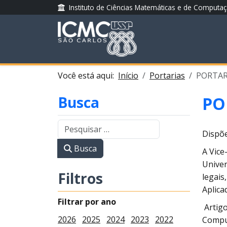
Instituto de Ciências Matemáticas e de Computa
Você está aqui:
Início
Portarias
PORTARI
Busca
PO
Dispõe
Busca
A Vice
Univer
Filtros
legais
Aplica
Filtrar por ano
Artigo
2026
2025
2024
2023
2022
Comput