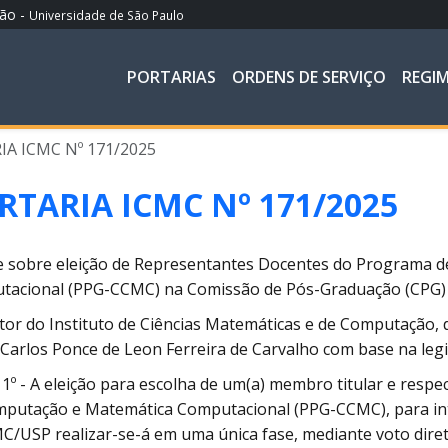
ção -
Universidade de São Paulo
PORTARIAS
ORDENS DE SERVIÇO
REGI
A ICMC Nº 171/2025
RTARIA ICMC Nº 171/2025
 sobre eleição de Representantes Docentes do Programa d
tacional (PPG-CCMC) na Comissão de Pós-Graduação (CPG)
tor do Instituto de Ciências Matemáticas e de Computação, d
Carlos Ponce de Leon Ferreira de Carvalho com base na legis
 1º - A eleição para escolha de um(a) membro titular e respe
mputação e Matemática Computacional (PPG-CCMC), para in
C/USP realizar-se-á em uma única fase, mediante voto direto