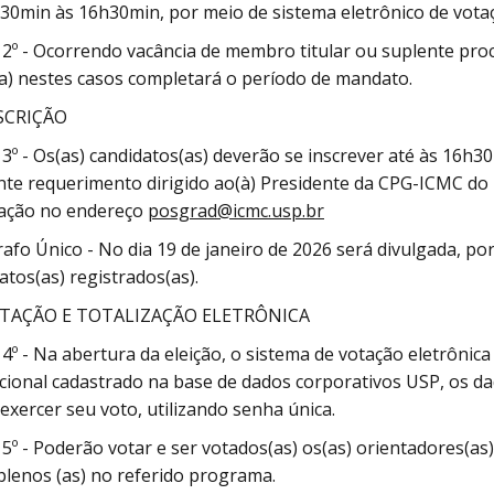
30min às 16h30min, por meio de sistema eletrônico de votaç
 2º - Ocorrendo vacância de membro titular ou suplente pro
(a) nestes casos completará o período de mandato.
SCRIÇÃO
 3º - Os(as) candidatos(as) deverão se inscrever até às 16h3
te requerimento dirigido ao(à) Presidente da CPG-ICMC do
ação no endereço
posgrad@icmc.usp.br
afo Único - No dia 19 de janeiro de 2026 será divulgada, por
atos(as) registrados(as).
TAÇÃO E TOTALIZAÇÃO ELETRÔNICA
 4º - Na abertura da eleição, o sistema de votação eletrônica
ucional cadastrado na base de dados corporativos USP, os da
exercer seu voto, utilizando senha única.
 5º - Poderão votar e ser votados(as) os(as) orientadores(as
lenos (as) no referido programa.