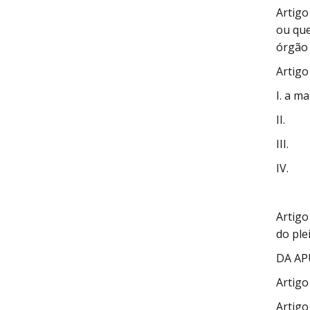
Artigo
ou que
órgão 
Artigo
I. a ma
II. a 
III. o
IV. o
Artigo
do plei
DA AP
Artigo
Artigo