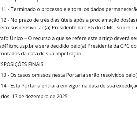
 11 - Terminado o processo eleitoral os dados permanecer
 12 - No prazo de três dias úteis após a proclamação dos(as)
eito suspensivo, ao(à) Presidente da CPG do ICMC, sobre o r
afo Único – O recurso a que se refere este artigo deverá s
ad@icmc.usp.br
e será decidido pelo(a) Presidente da CPG do
 contados da data de sua impetração.
ISPOSIÇÕES FINAIS
 13 - Os casos omissos nesta Portaria serão resolvidos pel
 14 - Esta Portaria entrará em vigor na data de sua expediç
rlos, 17 de dezembro de 2025.