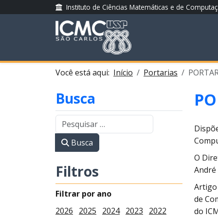
Instituto de Ciências Matemáticas e de Computa
Você está aqui:
Início
Portarias
PORTARI
Busca
PO
Dispõe
Compu
Busca
O Dire
Filtros
André 
Artigo
Filtrar por ano
de Co
2026
2025
2024
2023
2022
do ICM