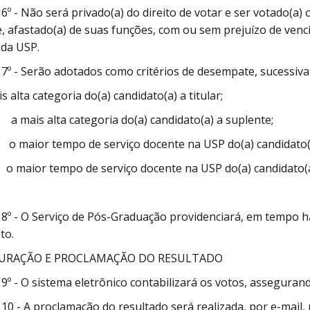
 6º - Não será privado(a) do direito de votar e ser votado(a)
, afastado(a) de suas funções, com ou sem prejuízo de venc
da USP.
 7º - Serão adotados como critérios de desempate, sucessiv
is alta categoria do(a) candidato(a) a titular;
mais alta categoria do(a) candidato(a) a suplente;
 maior tempo de serviço docente na USP do(a) candidato(a)
 maior tempo de serviço docente na USP do(a) candidato(
 8º - O Serviço de Pós-Graduação providenciará, em tempo há
to.
URAÇÃO E PROCLAMAÇÃO DO RESULTADO
 9º - O sistema eletrônico contabilizará os votos, assegurando
 10 - A proclamação do resultado será realizada, por e-mail, 