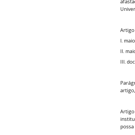
afasta
Univer
Artigo
I. mai
II. ma
III. d
Parágr
artigo,
Artigo
instit
possa 