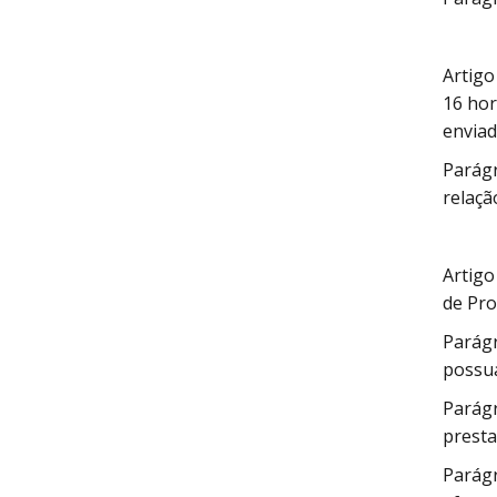
Artigo
16 hor
enviad
Parágr
relaçã
Artigo
de Pro
Parágr
possu
Parágr
presta
Parágr