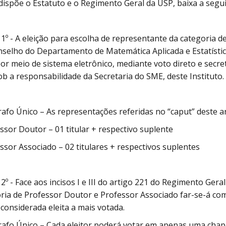
dispõe o Estatuto e o Regimento Geral da USP, baixa a segui
 1º - A eleição para escolha de representante da categoria 
selho do Departamento de Matemática Aplicada e Estatístic
por meio de sistema eletrônico, mediante voto direto e secre
ob a responsabilidade da Secretaria do SME, deste Instituto.
afo Único – As representações referidas no “caput” deste 
essor Doutor – 01 titular + respectivo suplente
essor Associado – 02 titulares + respectivos suplentes
 2º - Face aos incisos I e III do artigo 221 do Regimento Ger
ria de Professor Doutor e Professor Associado far-se-á com
considerada eleita a mais votada.
afo Único – Cada eleitor poderá votar em apenas uma chap