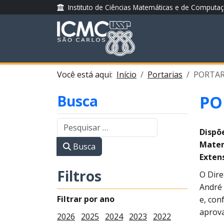
Instituto de Ciências Matemáticas e de Computa
Você está aqui:
Início
Portarias
PORTARI
Busca
PO
Dispõe
Matem
Busca
Exten
Filtros
O Dire
André 
Filtrar por ano
e, con
aprova
2026
2025
2024
2023
2022