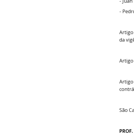
- Juan
- Pedr
Artigo
da vig
Artigo
Artigo
contrá
São Ca
PROF.