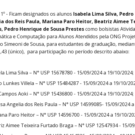
 1º - Ficam designados os alunos
Isabela Lima Silva, Pedro
ia dos Reis Paula, Mariana Paro Heitor, Beatriz Aimee T
s, Pedro Henrique de Sousa Prestes
como bolsistas Ativida
tica e Computação para Alunos Atendidos pela ONG Projet
io Simeoni de Sousa, para estudantes de graduação, median
,43 (único), para participação no período descrito abaixo:
ela Lima Silva – N° USP 15678780 - 15/09/2024 a 19/10/2024;
o Lunkes Villela – N° USP 15484287 - 15/09/2024 a 19/10/202
 Campos Aoki – N° USP 15436800 - 15/09/2024 a 19/10/2024;
ssa Angelia dos Reis Paula – N° USP 14599085- 15/09/2024 a
ana Paro Heitor – N° USP 14596700 - 15/09/2024 a 19/10/20
riz Aimee Teixeira Furtado Braga – N° USP 12547934 - 15/09