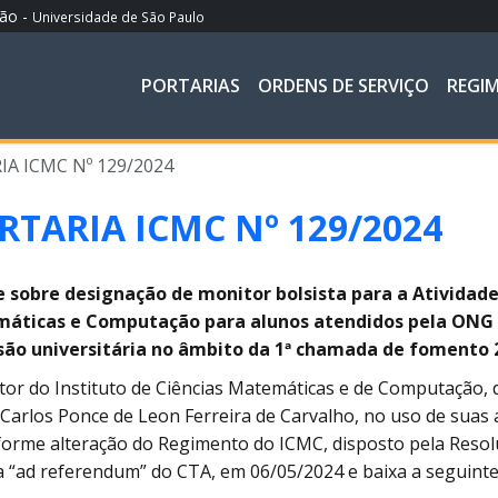
ção -
Universidade de São Paulo
PORTARIAS
ORDENS DE SERVIÇO
REGI
A ICMC Nº 129/2024
RTARIA ICMC Nº 129/2024
 sobre designação de monitor bolsista para a Atividade 
áticas e Computação para alunos atendidos pela ONG P
são universitária no âmbito da 1ª chamada de fomento 2
tor do Instituto de Ciências Matemáticas e de Computação, d
Carlos Ponce de Leon Ferreira de Carvalho, no uso de suas a
forme alteração do Regimento do ICMC, disposto pela Resol
 “ad referendum” do CTA, em 06/05/2024 e baixa a seguinte