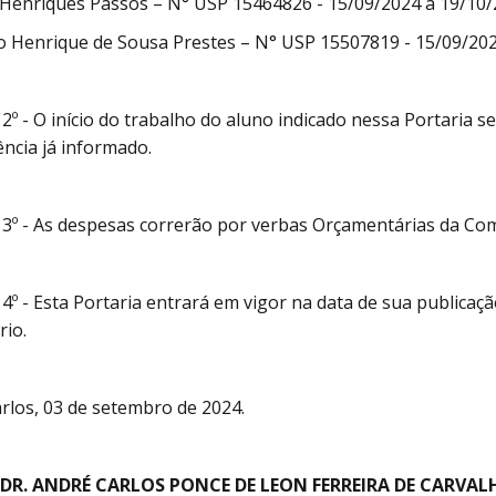
 Henriques Passos – N° USP 15464826 - 15/09/2024 a 19/10/
o Henrique de Sousa Prestes – N° USP 15507819 - 15/09/202
 2º - O início do trabalho do aluno indicado nessa Portaria 
ência já informado.
 3º - As despesas correrão por verbas Orçamentárias da Com
 4º - Esta Portaria entrará em vigor na data de sua publica
rio.
rlos, 03 de setembro de 2024.
 DR. ANDRÉ CARLOS PONCE DE LEON FERREIRA DE CARVAL