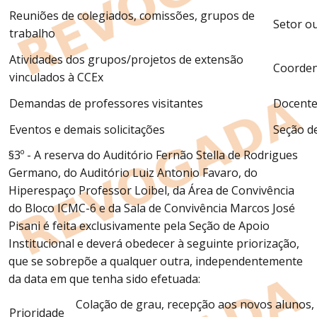
Reuniões de colegiados, comissões, grupos de
Setor o
trabalho
Atividades dos grupos/projetos de extensão
Coorden
vinculados à CCEx
Demandas de professores visitantes
Docente
Eventos e demais solicitações
Seção de
§3º - A reserva do Auditório Fernão Stella de Rodrigues
Germano, do Auditório Luiz Antonio Favaro, do
Hiperespaço Professor Loibel, da Área de Convivência
do Bloco ICMC-6 e da Sala de Convivência Marcos José
Pisani é feita exclusivamente pela Seção de Apoio
Institucional e deverá obedecer à seguinte priorização,
que se sobrepõe a qualquer outra, independentemente
da data em que tenha sido efetuada:
Colação de grau, recepção aos novos alunos,
Prioridade