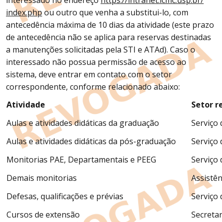
interessado no endereço
https://intranet.icmc.usp.br/
index.php
ou outro que venha a substitui-lo, com
antecedência máxima de 10 dias da atividade (este prazo
de antecedência não se aplica para reservas destinadas
a manutenções solicitadas pela STI e ATAd). Caso o
interessado não possua permissão de acesso ao
sistema, deve entrar em contato com o setor
correspondente, conforme relacionado abaixo:
Atividade
Setor r
Aulas e atividades didáticas da graduação
Serviço
Aulas e atividades didáticas da pós-graduação
Serviço
Monitorias PAE, Departamentais e PEEG
Serviço
Demais monitorias
Assistê
Defesas, qualificações e prévias
Serviço
Cursos de extensão
Secreta